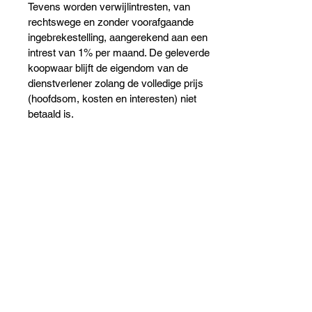
Tevens worden verwijlintresten, van
rechtswege en zonder voorafgaande
ingebrekestelling, aangerekend aan een
intrest van 1% per maand. De geleverde
koopwaar blijft de eigendom van de
dienstverlener zolang de volledige prijs
(hoofdsom, kosten en interesten) niet
betaald is.
8. OPSLAG
Indien, na herinnering, voor de
opdrachtgever op maat gemaakte
goederen niet worden opgehaald, zal een
vergoeding worden aangerekend van
10,00 euro per dag ten titel van
opslagkosten, waarbij deze opslag