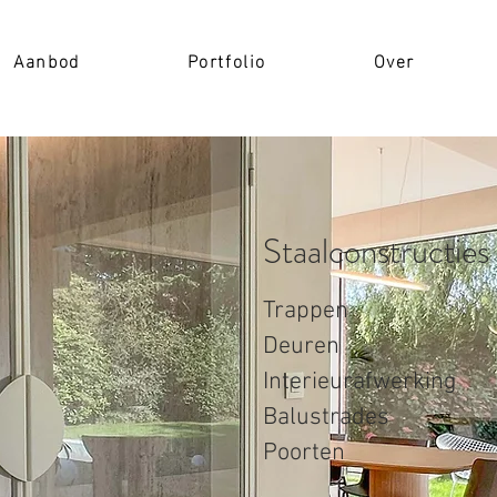
Aanbod
Portfolio
Over
Staalconstructie
Trappen
Deuren
Interieurafwerking
Balustrades
Poorten