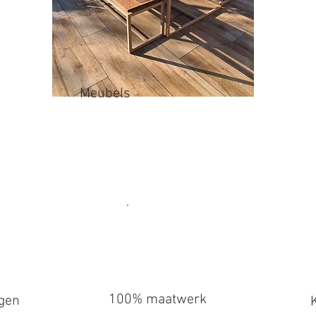
Meubels
100% maatwerk
igen