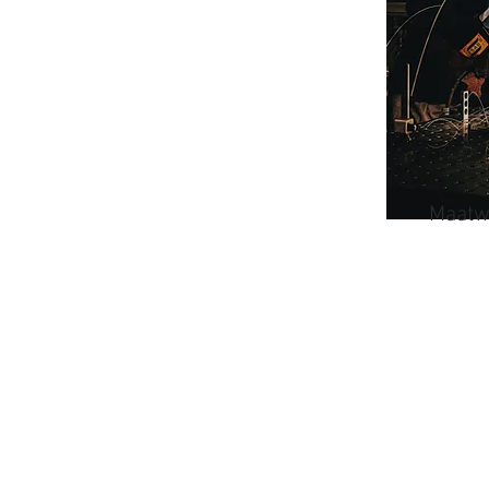
Maatw